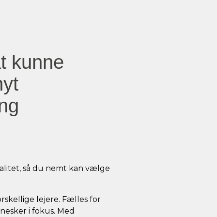
at kunne
nyt
ing
alitet, så du nemt kan vælge
rskellige lejere. Fælles for
nesker i fokus. Med