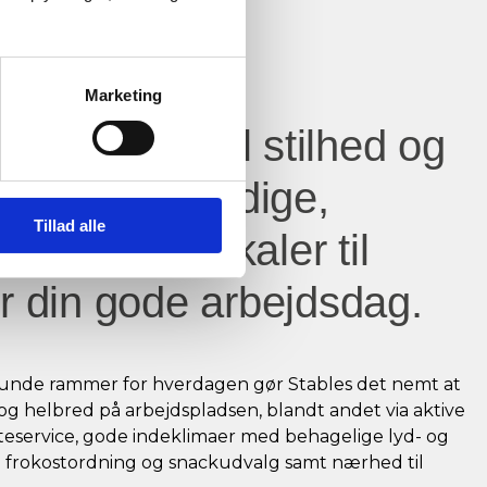
Marketing
okaler, rum til stilhed og
lse samt alsidige,
Tillad alle
nde mødelokaler til
r din gode arbejdsdag.
unde rammer for hverdagen gør Stables det nemt at
g helbred på arbejdspladsen, blandt andet via aktive
anteservice, gode indeklimaer med behagelige lyd- og
d frokostordning og snackudvalg samt nærhed til