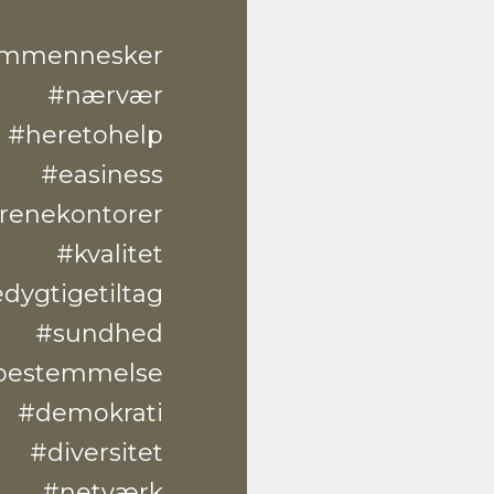
mmennesker
#nærvær
#heretohelp
#easiness
lrenekontorer
#kvalitet
dygtigetiltag
#sundhed
estemmelse
#demokrati
#diversitet
#netværk