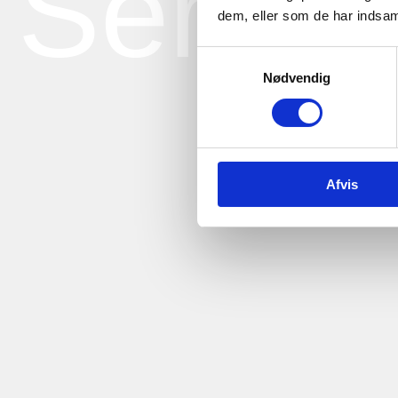
Servic
dem, eller som de har indsaml
Samtykkevalg
Nødvendig
Afvis