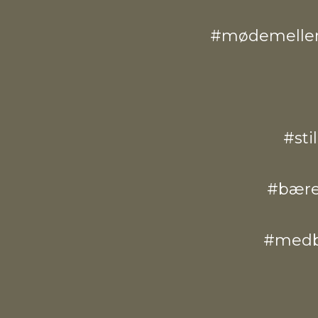
#mødemelle
#sti
#bære
#medb