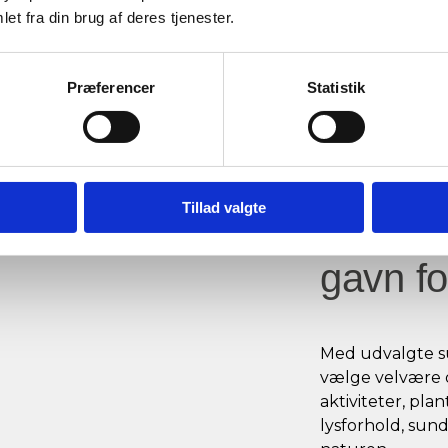
es
et fra din brug af deres tjenester.
Præferencer
Statistik
Fællesl
fordybe
Tillad valgte
indbyde
gavn fo
Med udvalgte s
vælge velvære o
aktiviteter, pl
lysforhold, sun